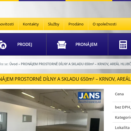
vitosti
Kontakty
Služby
Prodáno
O společnosti
PRODEJ
PRONÁJEM
te se:
Úvod
»
PRONÁJEM PROSTORNÉ DÍLNY A SKLADU 650m² – KRNOV, AREÁL HLUBČ
ÁJEM PROSTORNÉ DÍLNY A SKLADU 650
m²
– KRNOV, AREÁL 
Cena
bez DPH,
Kategori
Lokalita