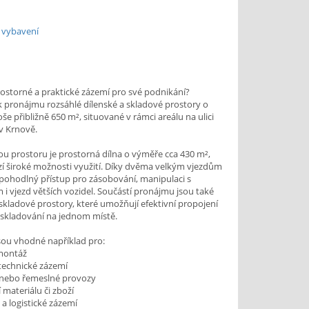
 vybavení
ostorné a praktické zázemí pro své podnikání?
 pronájmu rozsáhlé dílenské a skladové prostory o
oše přibližně 650 m², situované v rámci areálu na ulici
v Krnově.
 prostoru je prostorná dílna o výměře cca 430 m²,
zí široké možnosti využití. Díky dvěma velkým vjezdům
n pohodlný přístup pro zásobování, manipulaci s
 i vjezd větších vozidel. Součástí pronájmu jsou také
 skladové prostory, které umožňují efektivní propojení
 skladování na jednom místě.
sou vhodné například pro:
montáž
i technické zázemí
 nebo řemeslné provozy
 materiálu či zboží
a logistické zázemí