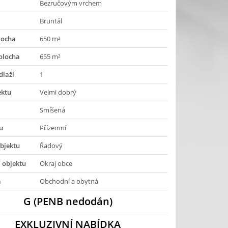
Bezručovým vrchem
Bruntál
locha
650 m²
plocha
655 m²
dlaží
1
ektu
Velmi dobrý
Smíšená
u
Přízemní
bjektu
Řadový
 objektu
Okraj obce
a
Obchodní a obytná
G (PENB nedodán)
EXKLUZIVNÍ NABÍDKA