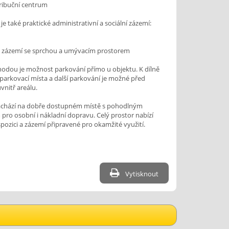
ribuční centrum
 je také praktické administrativní a sociální zázemí:
é zázemí se sprchou a umývacím prostorem
odou je možnost parkování přímo u objektu. K dílně
 parkovací místa a další parkování je možné před
vnitř areálu.
nachází na dobře dostupném místě s pohodlným
pro osobní i nákladní dopravu. Celý prostor nabízí
spozici a zázemí připravené pro okamžité využití.
Vytisknout