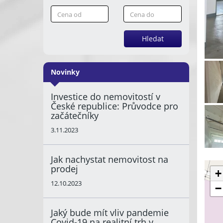
Hledat
Novinky
Investice do nemovitostí v
České republice: Průvodce pro
začátečníky
3.11.2023
Jak nachystat nemovitost na
prodej
+
12.10.2023
−
Jaký bude mít vliv pandemie
Covid-19 na realitní trh v