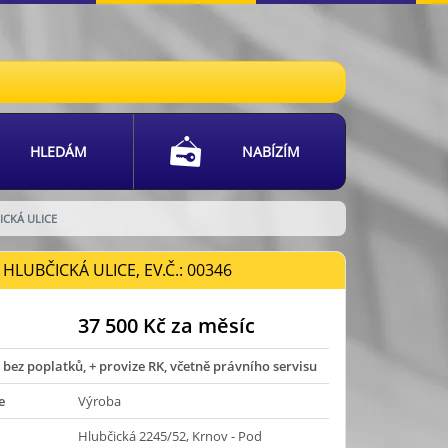
HLEDÁM
NABÍZÍM
ICKÁ ULICE
HLUBČICKÁ ULICE, EV.Č.: 00346
37 500 Kč za měsíc
 bez poplatků, + provize RK, včetně právního servisu
e
Výroba
Hlubčická 2245/52, Krnov - Pod