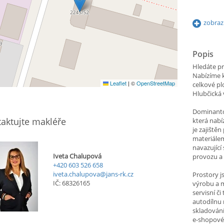
zobraz
Popis
Hledáte pr
Nabízíme k
Leaflet
|
©
OpenStreetMap
celkové pl
Hlubčická 
Dominantou
aktujte makléře
která nabí
je zajiště
materiálem
navazující
Iveta Chalupová
provozu a
+420 603 526 658
iveta.chalupova@jans-rk.cz
Prostory j
IČ: 68326165
výrobu a 
servisní č
autodílnu
skladování
e-shopové 