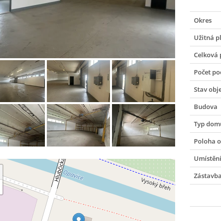
Okres
Užitná p
Celková 
Počet po
Stav obj
Budova
Typ dom
Poloha o
Umístění
Zástavb