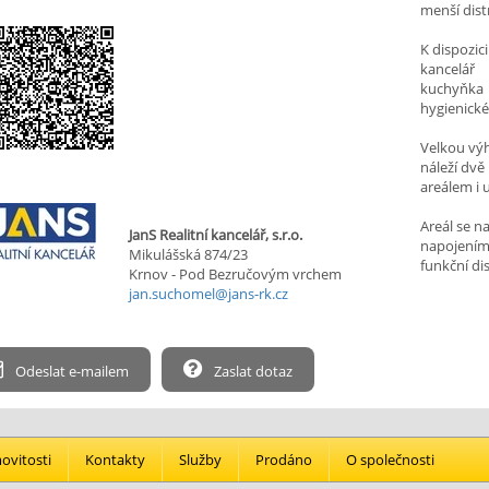
menší dist
K dispozici
kancelář
kuchyňka
hygienick
Velkou výh
náleží dvě
areálem i u
Areál se 
JanS Realitní kancelář, s.r.o.
napojením 
Mikulášská 874/23
funkční di
Krnov - Pod Bezručovým vrchem
jan.suchomel@jans-rk.cz
Odeslat e-mailem
Zaslat dotaz
vitosti
Kontakty
Služby
Prodáno
O společnosti