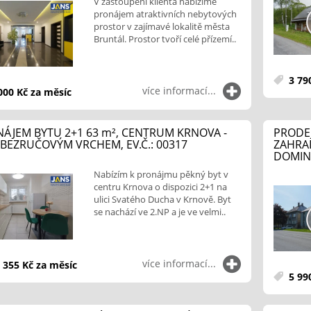
V zastoupení klienta nabízíme
pronájem atraktivních nebytových
prostor v zajímavé lokalitě města
Bruntál. Prostor tvoří celé přízemí..
3 79
více informací...
000 Kč za měsíc
ÁJEM BYTU 2+1 63
m²
, CENTRUM KRNOVA -
PRODE
BEZRUČOVÝM VRCHEM, EV.Č.: 00317
ZAHRA
DOMINA
Nabízím k pronájmu pěkný byt v
centru Krnova o dispozici 2+1 na
ulici Svatého Ducha v Krnově. Byt
se nachází ve 2.NP a je ve velmi..
více informací...
 355 Kč za měsíc
5 99