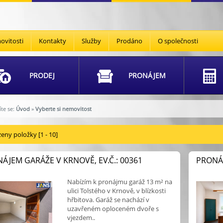
vitosti
Kontakty
Služby
Prodáno
O společnosti
PRODEJ
PRONÁJEM
te se:
Úvod
»
Vyberte si nemovitost
eny položky [1 - 10]
ÁJEM GARÁŽE V KRNOVĚ, EV.Č.: 00361
PRONÁJ
Nabízím k pronájmu garáž 13 m² na
ulici Tolstého v Krnově, v blízkosti
hřbitova. Garáž se nachází v
uzavřeném oploceném dvoře s
vjezdem..