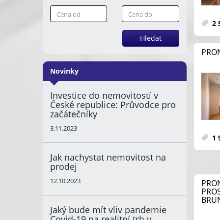
2 
Hledat
PRON
Novinky
Investice do nemovitostí v
České republice: Průvodce pro
začátečníky
3.11.2023
1 
Jak nachystat nemovitost na
prodej
12.10.2023
PRON
PROS
BRUN
Jaký bude mít vliv pandemie
Covid-19 na realitní trh v