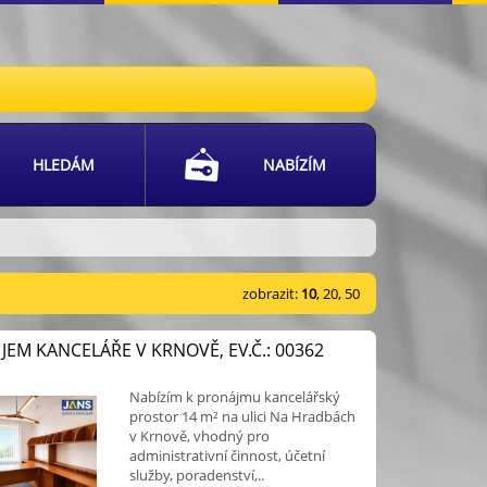
HLEDÁM
NABÍZÍM
zobrazit:
10
,
20
,
50
EM KANCELÁŘE V KRNOVĚ, EV.Č.: 00362
Nabízím k pronájmu kancelářský
prostor 14 m² na ulici Na Hradbách
v Krnově, vhodný pro
administrativní činnost, účetní
služby, poradenství,..