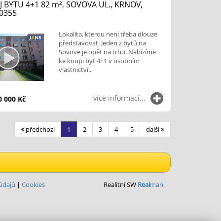
 BYTU 4+1 82
m²
, SOVOVA UL., KRNOV,
00355
Lokalita, kterou není třeba dlouze
představovat. Jeden z bytů na
Sovove je opět na trhu. Nabízíme
ke koupi byt 4+1 v osobním
vlastnictví..
více informací...
0 000 Kč
předchozí
1
2
3
4
5
další
údajů
|
Cookies
Realitní SW
Real
man