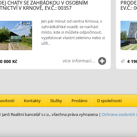
EJ CHATY SE ZAHRÁDKOU V OSOBNÍM
PRODEJ
TNICTVÍ V KRNOVĚ, EV.Č.: 00357
EV.Č.: 
Jen pár minut od centra Krnova, v
zahrádkářské osadě, se nachází
místo, kde si můžete odpočinout,
vypěstovat vlastní zeleninu nebo si
užít..
více informací...
0 000 Kč
4 19
vitosti
Kontakty
Služby
Prodáno
O společnosti
 JanS Realitní kancelář s.r.o., všechna práva vyhrazena |
Ochrana osobních 