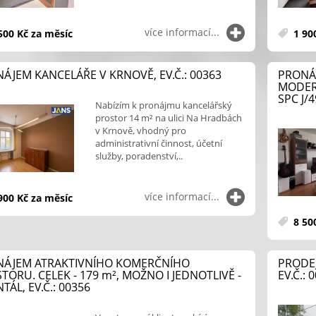
více informací...
500 Kč za měsíc
1 900
ÁJEM KANCELÁŘE V KRNOVĚ, EV.Č.: 00363
PRONÁ
MODERN
SPC J/4
Nabízím k pronájmu kancelářský
prostor 14 m² na ulici Na Hradbách
v Krnově, vhodný pro
administrativní činnost, účetní
služby, poradenství,..
více informací...
900 Kč za měsíc
8 500
ÁJEM ATRAKTIVNÍHO KOMERČNÍHO
PRODE
TORU. CELEK - 179
m²
, MOŽNO I JEDNOTLIVĚ -
EV.Č.: 
TÁL, EV.Č.: 00356