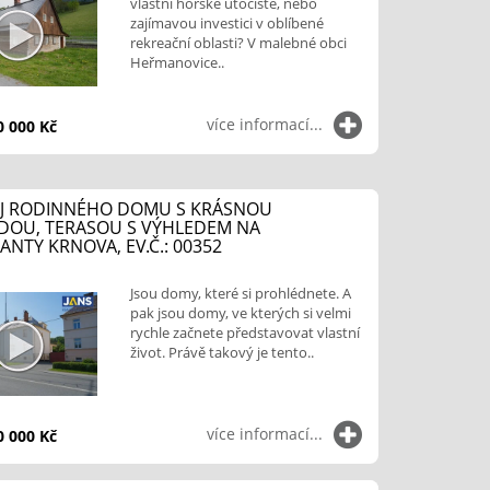
vlastní horské útočiště, nebo
zajímavou investici v oblíbené
rekreační oblasti? V malebné obci
Heřmanovice..
více informací...
0 000 Kč
J RODINNÉHO DOMU S KRÁSNOU
DOU, TERASOU S VÝHLEDEM NA
NTY KRNOVA, EV.Č.: 00352
Jsou domy, které si prohlédnete. A
pak jsou domy, ve kterých si velmi
rychle začnete představovat vlastní
život. Právě takový je tento..
více informací...
0 000 Kč