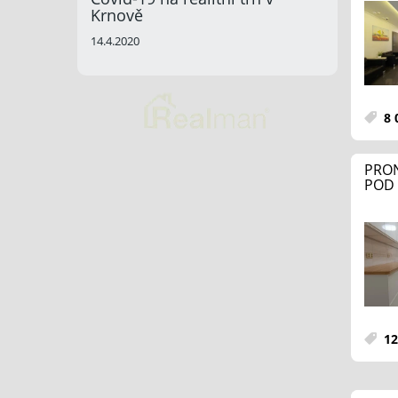
Krnově
14.4.2020
8 
PRON
POD 
12