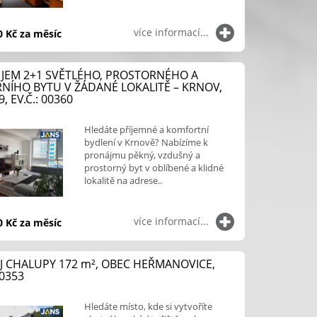
více informací...
 Kč za měsíc
JEM 2+1 SVĚTLÉHO, PROSTORNÉHO A
ÍHO BYTU V ŽÁDANÉ LOKALITĚ – KRNOV,
9, EV.Č.: 00360
Hledáte příjemné a komfortní
bydlení v Krnově? Nabízíme k
pronájmu pěkný, vzdušný a
prostorný byt v oblíbené a klidné
lokalitě na adrese..
více informací...
 Kč za měsíc
J CHALUPY 172
m²
, OBEC HEŘMANOVICE,
00353
Hledáte místo, kde si vytvoříte