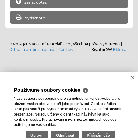
Zaslat dotaz
Vytisknout
2026 © JanS Realitní kancelář s.r.o., všechna práva vyhrazena |
Ochrana osobních údajů
|
Cookies
Realitní SW
Real
man
×
Používáme soubory cookies
ℹ
Naše soubory potřebujeme pro samotnou funkčnost webu a pro
uložení vašich předvoleb při jeho procházení. Cookies třetích
stran pak slouží pro vyhodnocování výkonu a zkvalitnění obsahu
prezentace. Nejsou určeny k identifikaci návštěvníka jako
konkrétní osoby. Pro uchování jiných než technických cookies
potřebujeme váš souhlas.
Upravit
Odmítnout
Přijímám vše