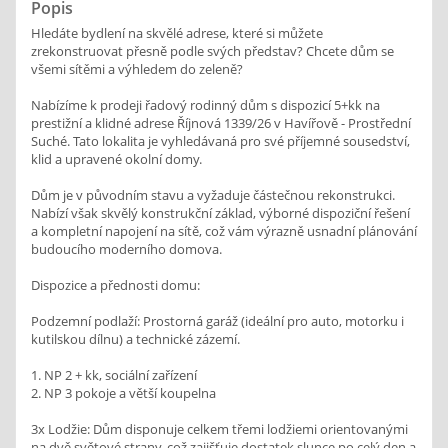
Popis
Hledáte bydlení na skvělé adrese, které si můžete
zrekonstruovat přesně podle svých představ? Chcete dům se
všemi sítěmi a výhledem do zeleně?
Nabízíme k prodeji řadový rodinný dům s dispozicí 5+kk na
prestižní a klidné adrese Říjnová 1339/26 v Havířově - Prostřední
Suché. Tato lokalita je vyhledávaná pro své příjemné sousedství,
klid a upravené okolní domy.
Dům je v původním stavu a vyžaduje částečnou rekonstrukci.
Nabízí však skvělý konstrukční základ, výborné dispoziční řešení
a kompletní napojení na sítě, což vám výrazně usnadní plánování
budoucího moderního domova.
Dispozice a přednosti domu:
Podzemní podlaží: Prostorná garáž (ideální pro auto, motorku i
kutilskou dílnu) a technické zázemí.
1. NP 2 + kk, sociální zařízení
2. NP 3 pokoje a větší koupelna
3x Lodžie: Dům disponuje celkem třemi lodžiemi orientovanými
na dvě světové strany, což zajišťuje dostatek slunce po celý den a