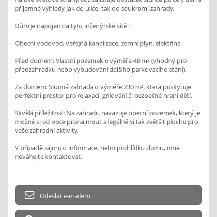
příjemné výhledy jak do ulice, tak do soukromí zahrady.
Dům je napojen na tyto inženýrské sítě :
Obecní vodovod, veřejná kanalizace, zemní plyn, elektřina
Před domem: Vlastní pozemek o výměře 48 m² (vhodný pro
předzahrádku nebo vybudování dalšího parkovacího stání).
Za domem: Slunná zahrada o výměře 230 m², která poskytuje
perfektní prostor pro relaxaci, grilování či bezpečné hraní dětí.
Skvělá příležitost: Na zahradu navazuje obecní pozemek, který je
možné si od obce pronajmout a legálně si tak zvětšit plochu pro
vaše zahradní aktivity.
V případě zájmu o informace, nebo prohlídku domu, mne
neváhejte kontaktovat.
Odeslat e-mailem