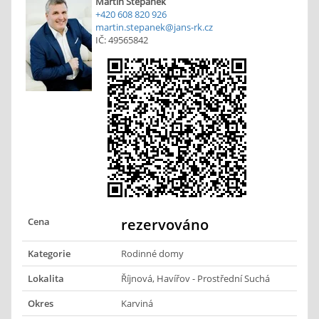
Martin Štěpánek
+420 608 820 926
martin.stepanek@jans-rk.cz
IČ: 49565842
Cena
rezervováno
Kategorie
Rodinné domy
Lokalita
Říjnová, Havířov - Prostřední Suchá
Okres
Karviná