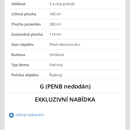
Velikost
5 a více pokojů
Užitná plocha
160 m²
Plocha pozemku
280 m²
Zastavěná plocha
114 m²
Stav objektu
Před rekonstrukcí
Budova
Smíšená
Typ domu
Patrový
Poloha objektu
Řadový
G (PENB nedodán)
EXKLUZIVNÍ NABÍDKA
zobraz vybavení