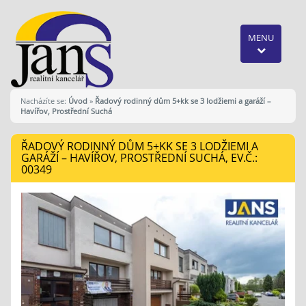
MENU
Nacházíte se:
Úvod
»
Řadový rodinný dům 5+kk se 3 lodžiemi a garáží –
Havířov, Prostřední Suchá
ŘADOVÝ RODINNÝ DŮM 5+KK SE 3 LODŽIEMI A
GARÁŽÍ – HAVÍŘOV, PROSTŘEDNÍ SUCHÁ, EV.Č.:
00349