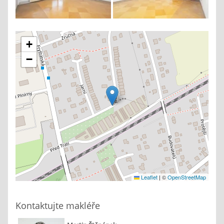
+
−
Leaflet
|
©
OpenStreetMap
Kontaktujte makléře